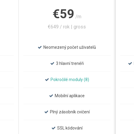
€59
/m
€649 / rok | gross
Neomezený počet uživatelů
3 hlavní trenéři
Pokročilé moduly (8)
Mobilní aplikace
Plný zásobník cvičení
SSL kódování