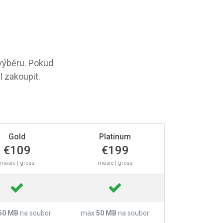
 výběru. Pokud
l zakoupit.
Gold
Platinum
€109
€199
měsíc | gross
měsíc | gross
50 MB
na soubor
max
50 MB
na soubor