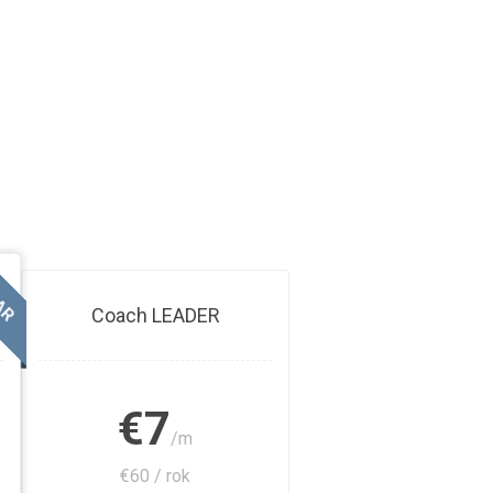
AR
Coach LEADER
€7
/m
€60 / rok