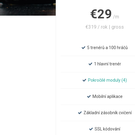
€29
/m
€319 / rok | gross
5 trenérů a 100 hráčů
1 hlavní trenér
Pokročilé moduly (4)
Mobilní aplikace
Základní zásobník cvičení
SSL kódování