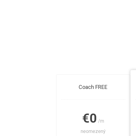
Coach FREE
€0
/m
neomezený