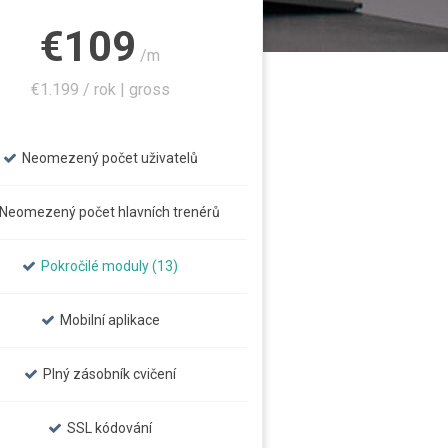
€109
/m
€1.199 / rok | gross
Neomezený počet uživatelů
Neomezený počet hlavních trenérů
Pokročilé moduly (13)
Mobilní aplikace
Plný zásobník cvičení
SSL kódování