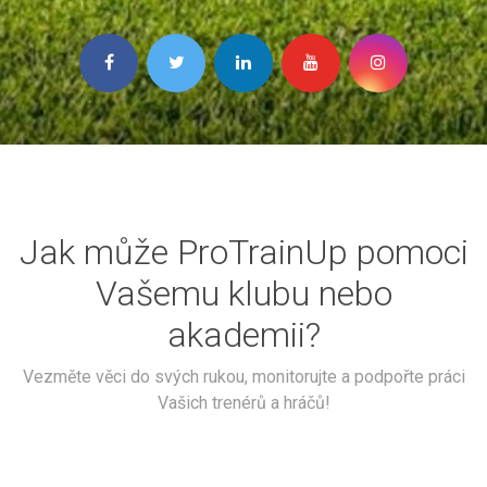
Jak může ProTrainUp pomoci
Vašemu klubu nebo
akademii?
Vezměte věci do svých rukou, monitorujte a podpořte práci
Vašich trenérů a hráčů!