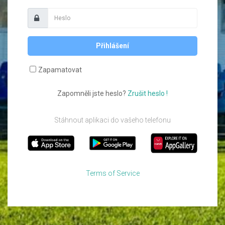
Přihlášení
Zapamatovat
Zapomněli jste heslo?
Zrušit heslo !
Stáhnout aplikaci do vašeho telefonu
Terms of Service