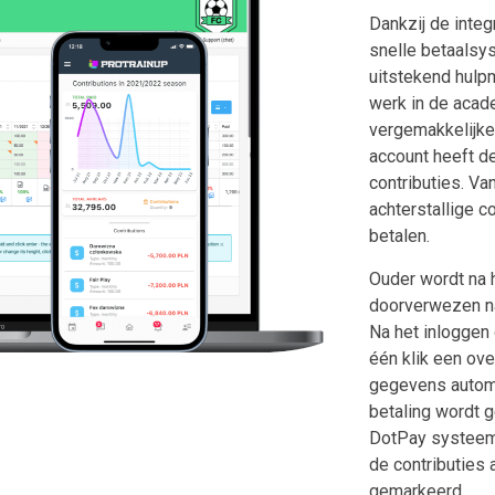
Dankzij de integ
snelle betaalsys
uitstekend hulp
werk in de acade
vergemakkelijken
account heeft de
contributies. Va
achterstallige c
betalen.
Ouder wordt na h
doorverwezen na
Na het inloggen 
één klik een ov
gegevens automa
betaling wordt g
DotPay systeem,
de contributies 
gemarkeerd.