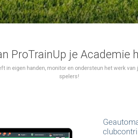
n ProTrainUp je Academie 
t in eigen handen, monitor en ondersteun het werk van j
spelers!
Geautoma
clubcontri