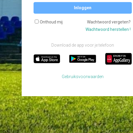
Inloggen
Onthoud mij
Wachtwoord vergeten?
Wachtwoord herstellen !
Download de app voor je telefoon
Gebruiksvoorwaarden