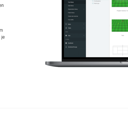
en
om
 je