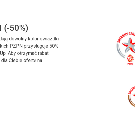
N (-50%)
adają dowolny kolor gwiazdki
rskich PZPN przysługuje 50%
nUp. Aby otrzymać rabat
dla Ciebie ofertę na