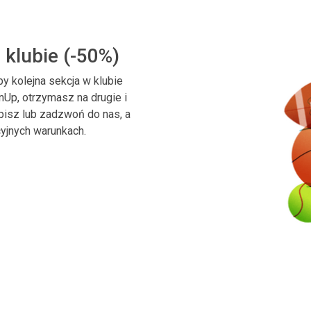
w klubie (-50%)
by kolejna sekcja w klubie
Up, otrzymasz na drugie i
apisz lub zadzwoń do nas, a
cyjnych warunkach.