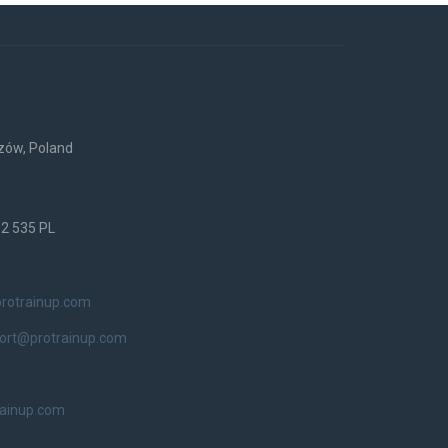
rzów, Poland
52 535 PL
rotrainup.com
ort@protrainup.com
rainup.com