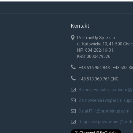
Kontakt
ProTrainUp Sp. z o.o.
ul. Katowicka 10, 41-500 Cho
NIP: 634-282-16-31
KRS: 0000479526
+48 516 954 843 | +48 535 3
+48 513 360 761 ENG
Biznes i współpraca:
biuro@p
Zamówienia i wsparcie:
supp
Dział IT:
it@protrainup.com
Regulacje prawne:
iod@prot